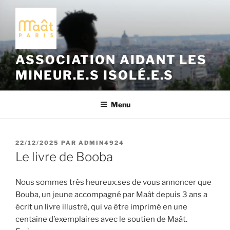
Aller
au
contenu
principal
ASSOCIATION AIDANT LES
MINEUR.E.S ISOLÉ.E.S
Menu
PUBLIÉ
22/12/2025
PAR
ADMIN4924
LE
Le livre de Booba
Nous sommes très heureux.ses de vous annoncer que
Bouba, un jeune accompagné par Maât depuis 3 ans a
écrit un livre illustré, qui va être imprimé en une
centaine d’exemplaires avec le soutien de Maât.