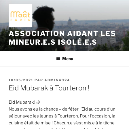
Aller
au
contenu
principal
ASSOCIATION AIDANT LES
MINEUR.E.S ISOLÉ.E.S
Menu
PUBLIÉ
10/05/2021
PAR
ADMIN4924
LE
Eid Mubarak à Tourteron !
Eid Mubarak! 🌙
Nous avons eu la chance – de fêter l’Eid au cours d’un
séjour avec les jeunes à Tourteron. Pour l’occasion, la
cuisine était de mise ! Chacun.e s’est mis.e à la tâche