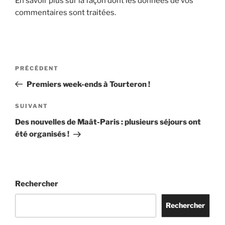
En savoir plus sur la façon dont les données de vos
commentaires sont traitées
.
Navigation
Article
PRÉCÉDENT
de
précédent
Premiers week-ends à Tourteron !
l’article
Article
SUIVANT
suivant
Des nouvelles de Maât-Paris : plusieurs séjours ont
été organisés !
Rechercher
Rechercher