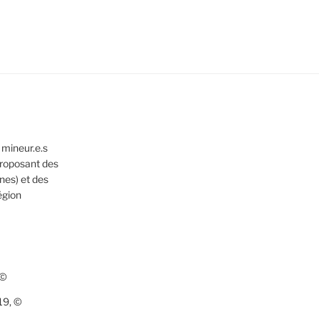
 mineur.e.s
 proposant des
nes) et des
égion
 ©
19, ©