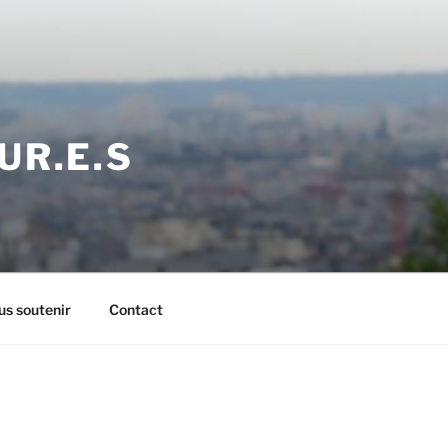
UR.E.S
s soutenir
Contact