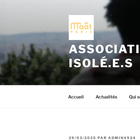
Aller
au
contenu
principal
ASSOCIATI
ISOLÉ.E.S
Accueil
Actualités
Qui 
PUBLIÉ
29/03/2025
PAR
ADMIN4924