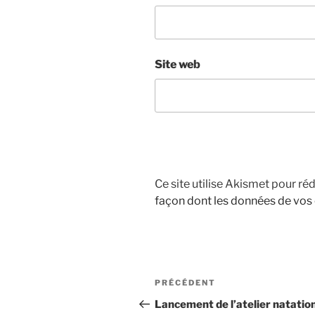
Site web
Ce site utilise Akismet pour réd
façon dont les données de vos
Navigation
Article
PRÉCÉDENT
de
précédent
Lancement de l’atelier natatio