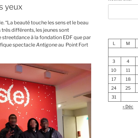
es yeux
le. “La beauté touche les sens et le beau
très différents, les jeunes sont
de streetdance à la fondation EDF que par
L
M
nifique spectacle
Antigone
au Point Fort
3
4
10
11
17
18
24
25
31
« Déc