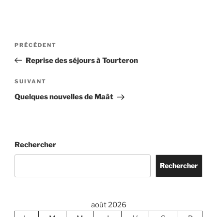
Navigation
Article
PRÉCÉDENT
de
précédent
Reprise des séjours à Tourteron
l’article
Article
SUIVANT
suivant
Quelques nouvelles de Maât
Rechercher
Rechercher
août 2026