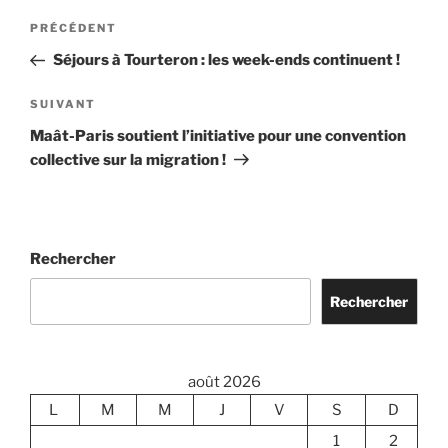
Navigation
Article
PRÉCÉDENT
de
précédent
Séjours à Tourteron : les week-ends continuent !
l’article
Article
SUIVANT
suivant
Maât-Paris soutient l’initiative pour une convention
collective sur la migration !
Rechercher
Rechercher
août 2026
L
M
M
J
V
S
D
1
2